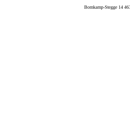
02862 / 41 63 644
Bomkamp-Stegge 14 463