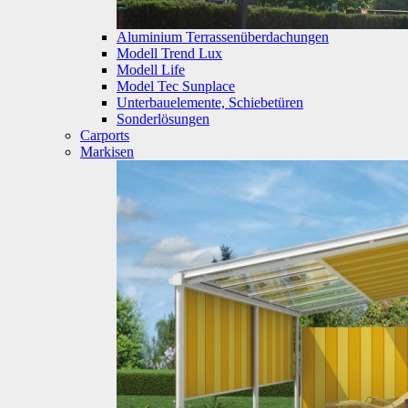
Aluminium Terrassenüberdachungen
Modell Trend Lux
Modell Life
Model Tec Sunplace
Unterbauelemente, Schiebetüren
Sonderlösungen
Carports
Markisen