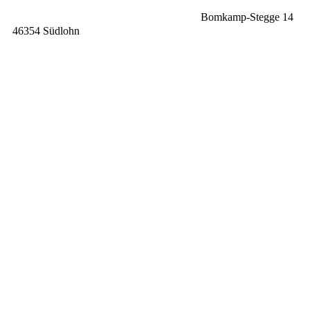
02862 / 41 63 644
Bomkamp-Stegge 14
46354 Südlohn