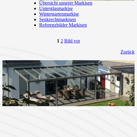
Übersicht unserer Markisen
Unterglasmarkise
Wintergartenmarkise
Senkrechtmarkisen
Referenzbilder Markisen
1
2
Bild vor
Zurück
Terrassenüberdachungen