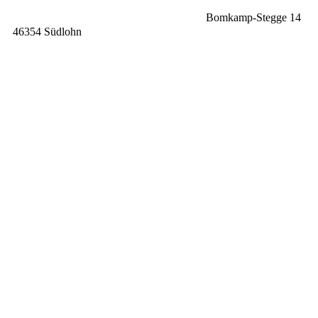
02862 / 41 63 644
Bomkamp-Stegge 14
46354 Südlohn